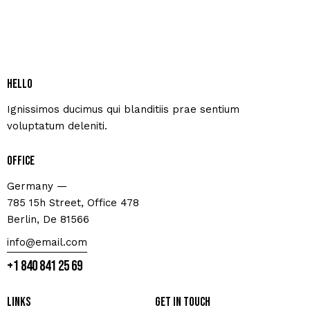
Hello
Ignissimos ducimus qui blanditiis prae sentium
voluptatum deleniti.
Office
Germany —
785 15h Street, Office 478
Berlin, De 81566
info@email.com
+1 840 841 25 69
Links
Get in touch